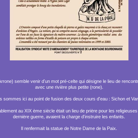
e) semble venir d'un mot pré-celte qui désigne le lieu de rencontre 
avec une rivière plus petite (rone).
 sommes ici au point de fusion des deux cours d'eau : Sichon et Vare
ablement au XIX ème siècle était un lieu de prière pour les religieuses
dernière guerre, avaient la charge d'instruire les enfants.
Il renfermait la statue de Notre Dame de la Paix.