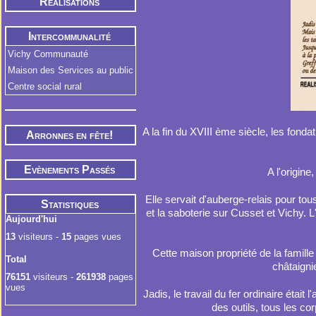
Réalisations
Intercommunalité
Vichy Communauté
Maison des Services au public
Centre social rural
A la fin du XVIII ème siècle, les fonda
Arronnes en fête!
Evènements Passés
A l'origin
Elle servait d'auberge-relais pour to
Statistiques
et la saboterie sur Cusset et Vichy. 
Aujourd'hui
13
visiteurs -
15
pages vues
Cette maison propriété de la famill
Total
châtaigni
76151
visiteurs -
261938
pages
vues
Jadis, le travail du fer ordinaire était
des outils, tous les co