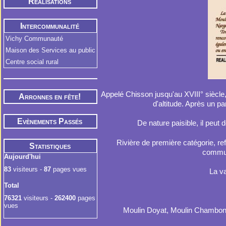
Réalisations
Intercommunalité
Vichy Communauté
Maison des Services au public
Centre social rural
Appelé Chisson jusqu'au XVIII° siècl
Arronnes en fête!
d'altitude. Après un pa
Evènements Passés
De nature paisible, il peut 
Rivière de première catégorie, ref
Statistiques
commun
Aujourd'hui
83
visiteurs -
87
pages vues
La v
Total
76321
visiteurs -
262400
pages
vues
Moulin Doyat, Moulin Chambon, 