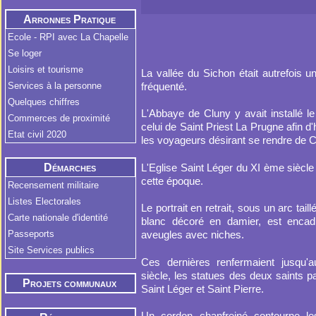
Arronnes Pratique
Ecole - RPI avec La Chapelle
Se loger
Loisirs et tourisme
La vallée du Sichon était autrefois u
fréquenté.
Services à la personne
Quelques chiffres
L'Abbaye de Cluny y avait installé le
Commerces de proximité
celui de Saint Priest La Prugne afin d'
Etat civil 2020
les voyageurs désirant se rendre de 
L'Eglise Saint Léger du XI ème siècle
Démarches
cette époque.
Administratives
Recensement militaire
Listes Electorales
Le portrait en retrait, sous un arc tail
Carte nationale d'identité
blanc décoré en damier, est enca
Passeports
aveugles avec niches.
Site Services publics
Ces dernières renfermaient jusqu
siècle, les statues des deux saints p
Projets communaux
Saint Léger et Saint Pierre.
Un cordon chanfreiné contourne l